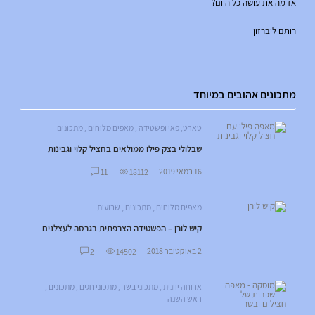
אז מה את עושה כל היום?
רותם ליברזון
מתכונים אהובים במיוחד
טארט, פאי ופשטידה
,
מאפים מלוחים
,
מתכונים
שבלולי בצק פילו ממולאים בחציל קלוי וגבינות
16 במאי 2019
11
18112
מאפים מלוחים
,
מתכונים
,
שבועות
קיש לורן – הפשטידה הצרפתית בגרסה לעצלנים
2 באוקטובר 2018
2
14502
ארוחה יוונית
,
מתכוני בשר
,
מתכוני חגים
,
מתכונים
,
ראש השנה