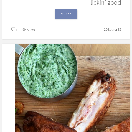
lickin’ good
קרא עוד
23 ביוני 2021
1
22070