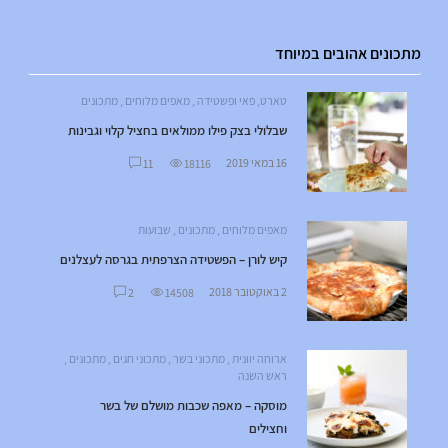
מתכונים אהובים במיוחד
טארט, פאי ופשטידה
,
מאפים מלוחים
,
מתכונים
שבלולי בצק פילו ממולאים בחציל קלוי וגבינות
16 במאי 2019
11
18116
מאפים מלוחים
,
מתכונים
,
שבועות
קיש לורן – הפשטידה הצרפתית בגרסה לעצלנים
2 באוקטובר 2018
2
14508
ארוחה יוונית
,
מתכוני בשר
,
מתכוני חגים
,
מתכונים
,
ראש השנה
מוסקה – מאפה שכבות מושלם של בשר
וחצילים