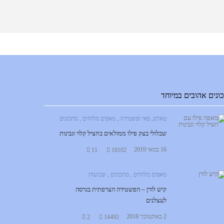
ונים אהובים במיוחד
טארט, פאי ופשטידה
,
מאפים מלוחים
,
מתכונים
שבלולי בצק פילו ממולאים בחציל קלוי וגבינות
16 במאי 2019
11
18102
מאפים מלוחים
,
מתכונים
,
שבועות
קיש לורן – הפשטידה הצרפתית בגרסה
לעצלנים
2 באוקטובר 2018
2
14492