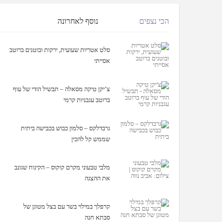
הכי נצפים
נוסף לאחרונה
סלט אטריות שעועית, ירקות ובוטנים ברוטב
אסייתי
צ’יקן טיקה מסאלה – תבשיל הודי של עוף
ברוטב עגבניות קרמי
גרבדלקס – סלמון כבוש בכבישה ביתית
שממש קל להכין
מלבי טבעוני מקרם קוקוס – הקינוח שגונב
את ההצגה
קרפלך במילוי בשר עם בצל מטוגן של
סבתא חנה