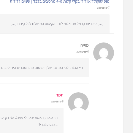
מוס שוקולד אוורירי בקלי קלות מ-4 מרכיבים בלבד | עיניים גדולות
7 שנים ago
[…] סוכריות קרמל עם אגוזי לוז – הקישוט המושלם לכל קינוח […]
מאיה
6 שנים ago
היי הכנתי לפי המתכון שלך ומישום מה השברים היו רטובים
תמר
6 שנים ago
היי מאיה, האמת שאין לי מושג. אני רק י
בצבע ענברי?