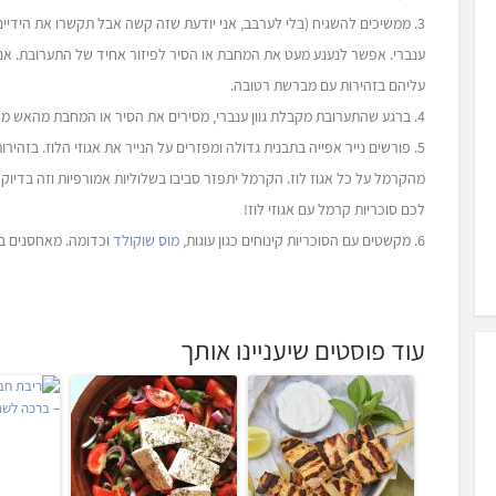
3. ממשיכים להשגיח (בלי לערבב, אני יודעת שזה קשה אבל תקשרו את הידיי
ענברי. אפשר לנענע מעט את המחבת או הסיר לפיזור אחיד של התערובת. אם 
עליהם בזהירות עם מברשת רטובה.
4. ברגע שהתערובת מקבלת גוון ענברי, מסירים את הסיר או המחבת מהאש משום שאנחנו לא רוצים שהסוכר יישרף. הקרמל מוכן.
5. פורשים נייר אפייה בתבנית גדולה ומפזרים על הנייר את אגוזי הלוז. בזהי
לכם סוכריות קרמל עם אגוזי לוז!
6. מקשטים עם הסוכריות קינוחים כגון עוגות,
מוס שוקולד
וכדומה. מאחסנים בק
עוד פוסטים שיעניינו אותך