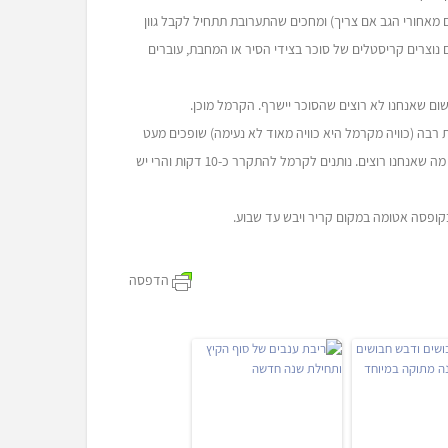
ם מאחורי הגב אם צריך) ומחכים שהתערובת תתחיל לקבל גוון
נוצרים קריסטלים של סוכר בצידי הסיר או המחבת, עוברים
רות רבה (כוויה מקרמל היא כוויה מאוד לא נעימה) שופכים מעט
מהקרמל על כל אגוז לוז. הקרמל יתפזר סביבו בשלוליות אמורפיות וזה בדיוק מה שאנחנו רוצים. נותנים לקרמל להתקרר כ-10 דקות והרי יש
ופסה אטומה במקום קריר ויבש עד שבוע.
הדפסה