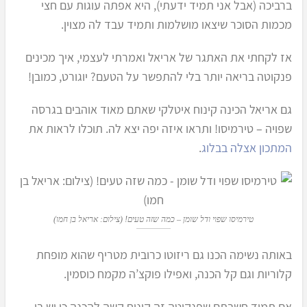
ברביכה (אבל אני תמיד ידעתי), היא אפתה עוגות עם חצי
מכמות הסוכר שיצאו מושלמות ותמיד עבד לה מצוין.
אז לקחתי את האתגר של אריאל ואמרתי לעצמי, איך מכינים
פנקוטה בריאה יותר בלי להתפשר על הטעם? יוגורט, כמובן!
גם אריאל הכינה קינוח איטלקי שאתם מאוד אוהבים בגרסה
שפויה – טירמיסו! ותראו איזה יפה יצא לה. תוכלו לראות את
המתכון אצלה בבלוג
.
טירמיסו שפוי ודל שומן – כמה שזה טעים! (צילום: אריאל בן חמו)
באותה נשימה הכנו גם ריזוטו כרובית מטריף שהוא מופחת
קלוריות וגם קל הכנה, ואפילו פוקצ’ה מקמח כוסמין.
אם תמיד חשבתם שפנקוטה זה קינוח קשה להכנה כי יש בו