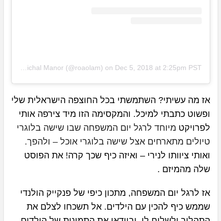
A post shared by Michal Manor (@roaolam)
on
Dec 5, 2018 at 2:25pm PST
אז מה עשיתי? השתמשתי בכל החוצפה הישראלית שלי
ופשוט כתבתי למיכל. והמקסימה הזו מיד צירפה אותי
לפרויקט
מיוחד לרגל יום המשפחה שבו שישה בלוגרי
טיולים מתארחים אצל שישה בלוגרי אוכל – ולהפך.
ואותי ציוותו לנירי – ואיזה כיף שכך קרה! את הפוסט
שלה מהמיזם .
אז לרגל יום המשפחה, מתכון כיפי של פנקייק הולנדי
שממש כיף להכין עם הילדים. אל תשכחו לצלם את
התהליך ולשלוח לי, ובוודאי את התמונות של הילדים