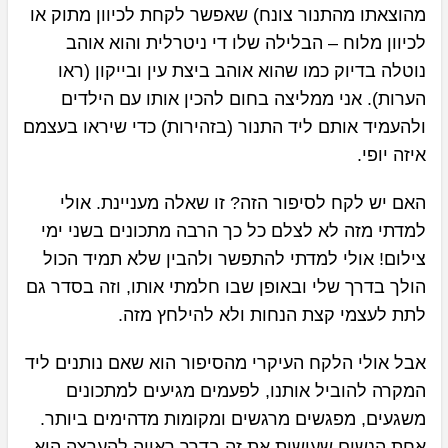
מהוצאתו מהתנור צונח) שאפשר לקחת לכיוון מתוק או
לכיוון מלוח – הבלילה שלו די ניטרלית והוא אוהב
נוטלה בדיוק כמו שהוא אוהב ביצת עין ובייקון (ראו
הערות). אני ממליצה בחום להכין אותו עם הילדים
ולהעמיד אותם ליד התנור (בזהירות) כדי שיראו בעצמם
איזה יופי.
האם יש לקח לסיפור הזה? זו שאלה מעניינת. אולי
למדתי מזה לא לצלם כל כך הרבה מתכונים בשני ימי
צילום! אולי למדתי להתפשר ולהבין שלא תמיד הכול
הולך בדרך שלי ובאופן שבו חלמתי אותו, וזה בסדר גם
לתת לעצמי קצת הנחות ולא להילחץ מזה.
אבל אולי הלקח העיקרי מהסיפור הוא שאם נותנים ליד
המקרה להוביל אותנו, לפעמים מגיעים למתכונים
משגעים, מפגשים מרגשים ומקומות מדהימים ביותר.
אחת הנשים שעושות את זה בדרך ראויה להערצה היא