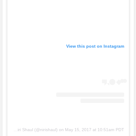
View this post on Instagram
A post shared by Niri Shaul (@nirishaul)
on
May 15, 2017 at 10:51am PDT