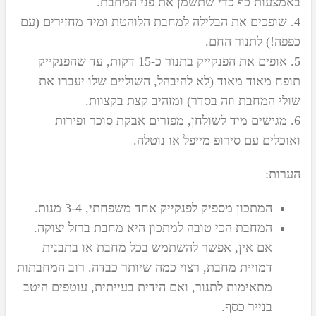
באמצעות כף כדי שתשמן את פני המחבת.
4. שופכים את הבלילה למחבת הלוהטת ומיד מחזירים (עם
כפפה!) לתנור החם.
5. אופים את הפנקייק בתנור כ-15 דקות, עד שהפנקייק
תופח מאוד מאוד (לא להיבהל, השוליים שלו יעברו את
שולי המחבת וזה בסדר) ומזהיב קצת בקצוות.
6. מגישים מיד לשולחן, מפזרים אבקת סוכר ופירות
ואוכלים עם סירופ מייפל או נוטלה.
הערות:
המתכון מספיק לפנקייק אחד משפחתי, 3-4 מנות.
המחבת הכי טובה למתכון היא מחבת ברזל יצוקה.
אם אין, אפשר להשתמש בכל מחבת או בתבנית
דמויית מחבת, רצוי כמה שיותר כבדה. רוב המחבתות
מתאימות לתנור, ואם הידית בעייתית, עוטפים היטב
בנייר כסף.