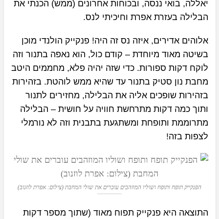
יאללה, בואי ננסה, ובכוחות אחרונים (ממש) הכנתי את
הבלילה בעזרת אפרת וחיכיתי לנס.
אלוהים אדירים, איזה נס זה היה! פנקייק הולנדי מוכן
בשיטה מאוד מיוחדת – קודם כול, הוא נאפה בתנור וזה
לוקח דקות ספורות. כדי שזה יהיה פלא, מחממים היטב
מחבת נון סטיק בתנור עד שהיא ממש לוהטת. בזהירות
בזהירות שופכים אליה את הבלילה, מחזירים לתנור
ותוך כמה דקות מתרחשת חוויה על חושית – הבלילה
מתרוממת ותופחת ומשתגעת בתבנית וזה לא נורמלי
לצפות בזה!
הפנקייק תופח ותופח ושוליו המוזהבים עוברים את שולי המחבת (צילום: אפרת לוזנוב)
התוצאה היא פנקייק תפוח מאוד (שתוך מספר דקות