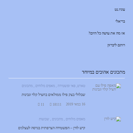
עוגיו.נט
בריאלי
אז מה את עושה כל היום?
רותם ליברזון
מתכונים אהובים במיוחד
טארט, פאי ופשטידה
,
מאפים מלוחים
,
מתכונים
שבלולי בצק פילו ממולאים בחציל קלוי וגבינות
16 במאי 2019
11
18111
מאפים מלוחים
,
מתכונים
,
שבועות
קיש לורן – הפשטידה הצרפתית בגרסה לעצלנים