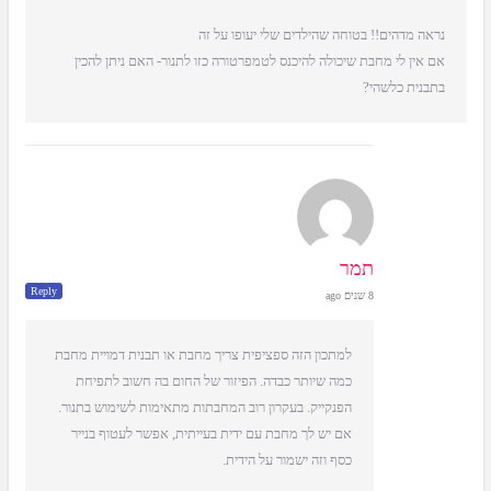
נראה מדהים!! בטוחה שהילדים שלי יעופו על זה
אם אין לי מחבת שיכולה להיכנס לטמפרטורה כזו לתנור- האם ניתן להכין
בתבנית כלשהי?
תמר
Reply
8 שנים ago
למתכון הזה ספציפית צריך מחבת או תבנית דמויית מחבת
כמה שיותר כבדה. הפיזור של החום בה חשוב לתפיחת
הפנקייק. בעקרון רוב המחבתות מתאימות לשימוש בתנור.
אם יש לך מחבת עם ידית בעייתית, אפשר לעטוף בנייר
כסף וזה ישמור על הידית.