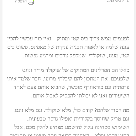
‏ 9 ביוני 2018
הדפסה
לפעמים ממש צריך ביס קטן ומתוק – ואין כוח עכשיו להכין
עוגה שלמה או לאפות תבנית ענקית של מאפינס. פשוט ביס
קטן, מענג, שוקולדי, שמספק צרכים ומרגיע נפשות.
כאלו הם הפרלינים המתוקים של שוקולד מריר ונוגט
שלפניכם. את המתכון להם קיבלתי מרועי, חבר שלמד איתי
צרפתית וגם כוראוגרף מוכשר, שהביא אותם פעם לאחד
השיעורים ואני לא יכולתי להפסיק לאכול אותם.
מה הסוד שלהם? קודם כול, מלא שוקולד. וגם מלא נוגט.
וגם טריק שחוסך בקלוריות ואפילו גרסה טבעונית.
השימוש בטחינה עלול להישמע מפתיע לחלק מכם, אבל
בחיי שהוא נפלא – הטחינה בריאה יותר משמן או מחמאה,