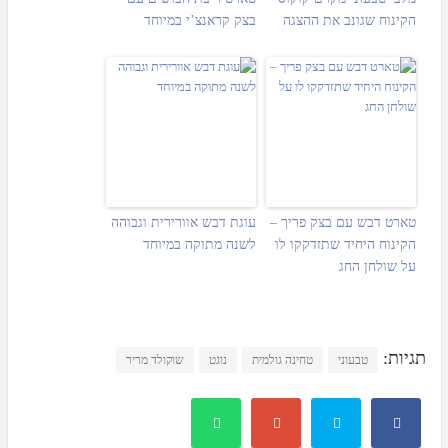
הקינוח שגונב את ההצגה
בצק קראנצ’י במיוחד
טארט דבש עם בצק פריך –
עוגת דבש אוורירית וגבוהה
הקינוח היחיד שתזדקקו לו
לשנה מתוקה במיוחד
על שולחן החג
תגיות:
טבעוני
טחינה גולמית
נוגט
שוקולד מריר