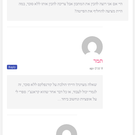
היי אם אני רוצה להכין את המתכון אבל צריכה להכין אותו ללא סוכר, במה
היית מציעה להחליף את הפייטה?
תמר
Reply
8 שנים ago
שאלה מצוינת! הייתי הולכת על קורנפלקס ללא סוכר, זה
לגמרי יכול לעבוד, או כל דבר אחר שהוא קראנצ’י. ספרי לי
על אופציות ונחשוב ביחד…