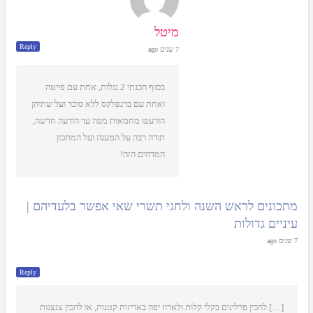
מיטל
Reply
7 שנים ago
בסוף הכנתי 2 נגלות, אחת עם פייטה
ואחת עם ברנפלקס ללא סוכר ועל שתיהן
הורעפו מחמאות מפה עד הודעה חדשה,
תודה רבה על המענה ועל המתכון
המדהים הזה!
מתכונים לראש השנה ולחגי תשרי שאי אפשר בלעדיהם |
עיניים גדולות
7 שנים ago
Reply
[…] להכין פרלינים בקלי קלות ולארוז יפה באריזות קטנות, או להכין צנצנות